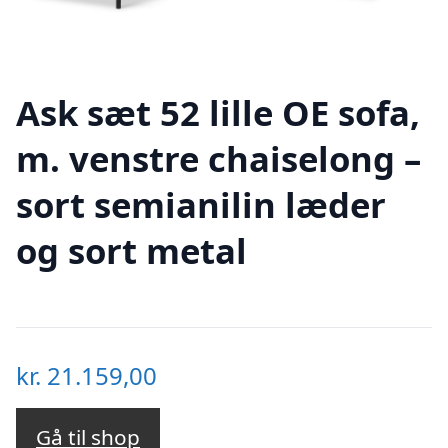
Ask sæt 52 lille OE sofa,
m. venstre chaiselong –
sort semianilin læder
og sort metal
kr.
21.159,00
Gå til shop