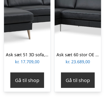
Ask sæt 51 3D sofa, m. chaiselong – sort semianilin læder og natur træ.
Ask sæt 60 stor OE sofa, m. venstre chaiselong – sort semianilin læder og børstet aluminium
kr.
17.709,00
kr.
23.689,00
Gå til shop
Gå til shop