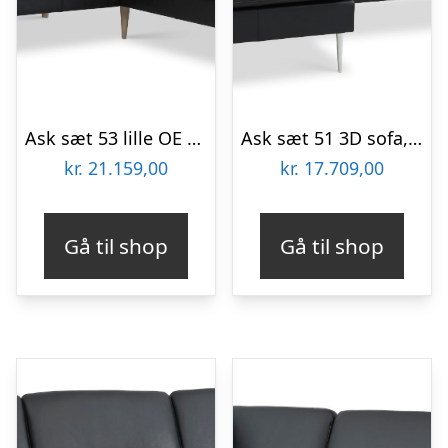
Ask sæt 53 lille OE sofa, m. højre chaiselong – sort semianilin læder og natur træ
Ask sæt 51 3D sofa, m. chaiselong – sort semianilin læder og børstet aluminium
kr.
21.159,00
kr.
17.709,00
Gå til shop
Gå til shop