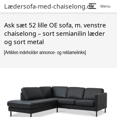
Lædersofa-med-chaiselong.dk
Menu
Ask sæt 52 lille OE sofa, m. venstre
chaiselong – sort semianilin læder
og sort metal