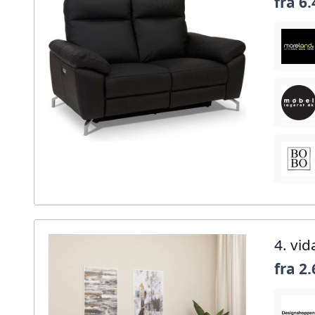
fra
6.
4. vi
fra
2.