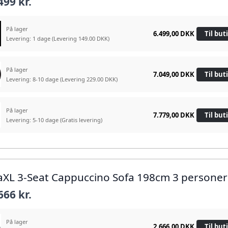
499 kr.
På lager
6.499,00 DKK
Til but
Levering: 1 dage
(Levering 149.00 DKK)
På lager
7.049,00 DKK
Til but
Levering: 8-10 dage
(Levering 229.00 DKK)
På lager
7.779,00 DKK
Til but
Levering: 5-10 dage
(Gratis levering)
daXL 3-Seat Cappuccino Sofa 198cm 3 personer
666 kr.
På lager
2.666,00 DKK
Til but