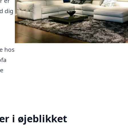
r er
d dig
e hos
ofa
ge
r i øjeblikket