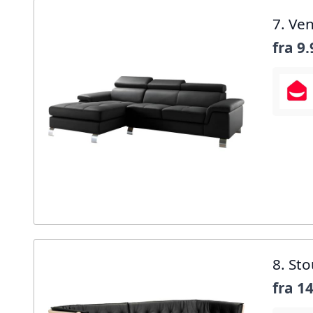
7. Ve
fra
9.
8. St
fra
14