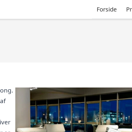
Forside
P
long.
af
iver