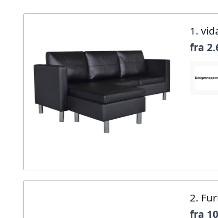
1. vi
fra
2.
2. Fu
fra
10