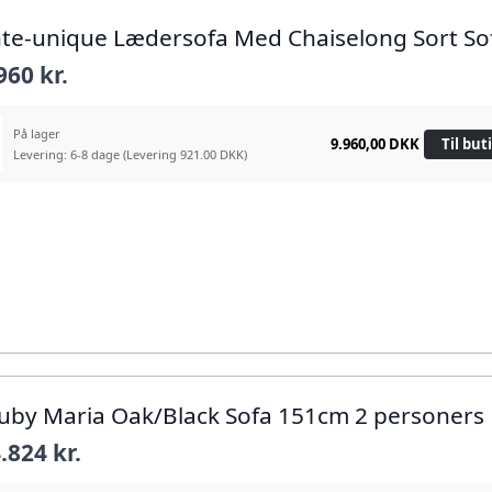
nte-unique Lædersofa Med Chaiselong Sort So
960 kr.
På lager
9.960,00 DKK
Til but
Levering: 6-8 dage
(Levering 921.00 DKK)
ouby Maria Oak/Black Sofa 151cm 2 personers
.824 kr.