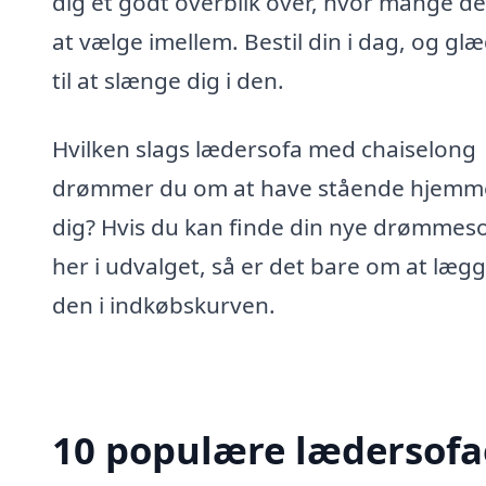
dig et godt overblik over, hvor mange de
at vælge imellem. Bestil din i dag, og glæ
til at slænge dig i den.
Hvilken slags lædersofa med chaiselong
drømmer du om at have stående hjemm
dig? Hvis du kan finde din nye drømmes
her i udvalget, så er det bare om at læg
den i indkøbskurven.
10 populære lædersofae