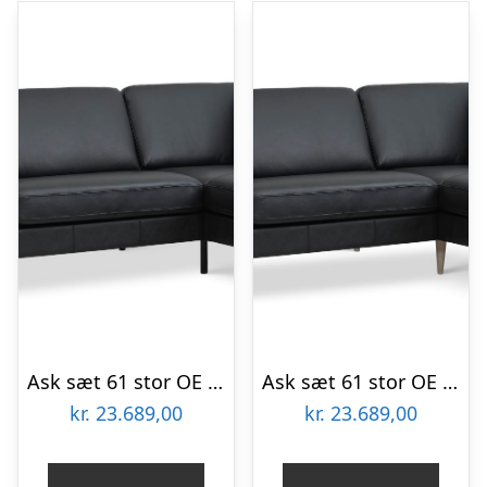
Ask sæt 61 stor OE sofa, m. højre chaiselong – sort semianilin læder og sort metal
Ask sæt 61 stor OE sofa, m. højre chaiselong – sort semianilin læder og natur træ
kr.
23.689,00
kr.
23.689,00