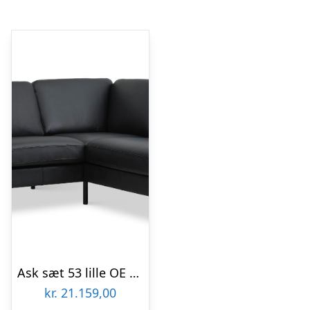
Ask sæt 53 lille OE sofa, m. højre chaiselong – sort semianilin læder og sort metal
kr.
21.159,00