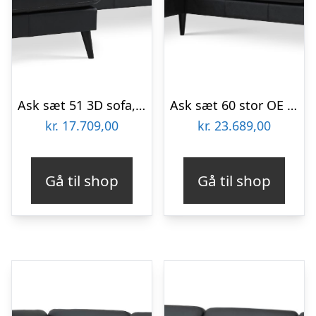
Ask sæt 51 3D sofa, m. chaiselong – sort semianilin læder og sort træ
Ask sæt 60 stor OE sofa, m. venstre chaiselong – sort semianilin læder og sort træ
kr.
17.709,00
kr.
23.689,00
Gå til shop
Gå til shop