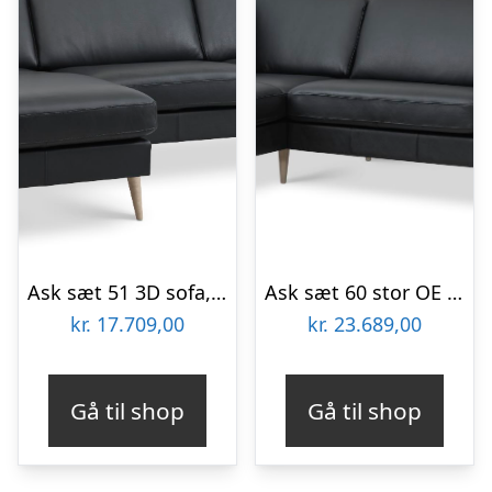
Ask sæt 51 3D sofa, m. chaiselong – sort semianilin læder og natur træ.
Ask sæt 60 stor OE sofa, m. venstre chaiselong – sort semianilin læder og natur træ
kr.
17.709,00
kr.
23.689,00
Gå til shop
Gå til shop