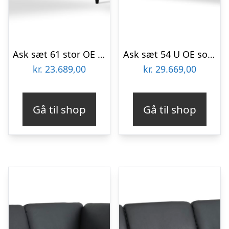
Ask sæt 61 stor OE sofa, m. højre chaiselong – sort semianilin læder og sort træ
Ask sæt 54 U OE sofa, m. venstre chaiselong – sort semianilin læder og natur træ
kr.
23.689,00
kr.
29.669,00
Gå til shop
Gå til shop