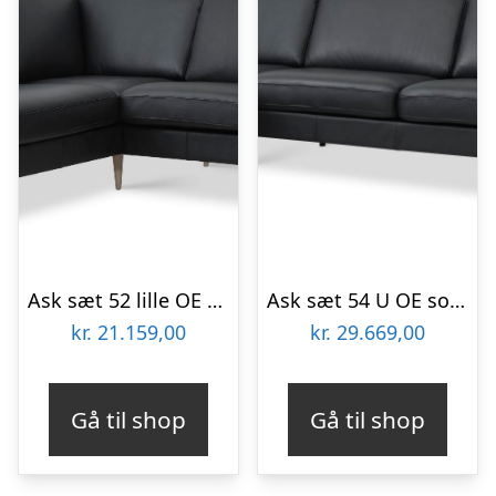
Ask sæt 52 lille OE sofa, m. venstre chaiselong – sort semianilin læder og natur træ
Ask sæt 54 U OE sofa, m. venstre chaiselong – sort semianilin læder og sort metal
kr.
21.159,00
kr.
29.669,00
Gå til shop
Gå til shop