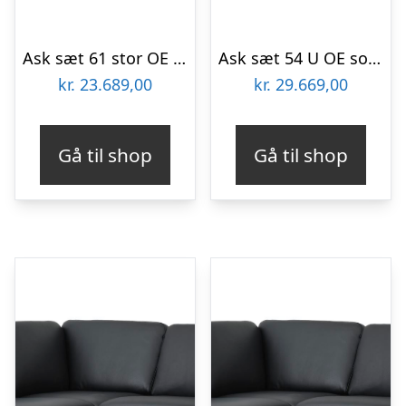
Ask sæt 61 stor OE sofa, m. højre chaiselong – sort semianilin læder og børstet aluminium
Ask sæt 54 U OE sofa, m. venstre chaiselong – sort semianilin læder og børstet aluminium
kr.
23.689,00
kr.
29.669,00
Gå til shop
Gå til shop