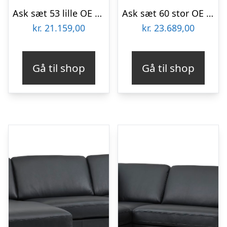
Ask sæt 53 lille OE sofa, m. højre chaiselong – sort semianilin læder og børstet aluminium
Ask sæt 60 stor OE sofa, m. venstre chaiselong – sort semianilin læder og sort metal
kr.
21.159,00
kr.
23.689,00
Gå til shop
Gå til shop