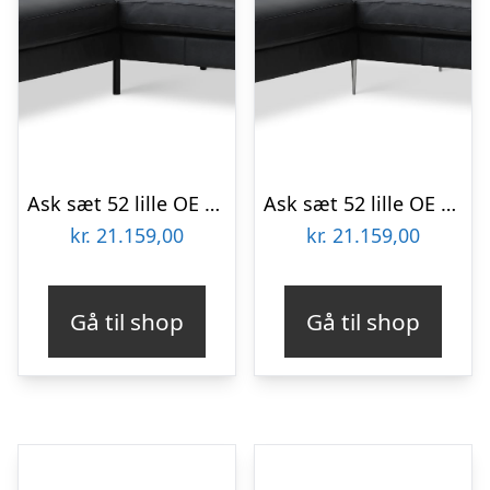
Ask sæt 52 lille OE sofa, m. venstre chaiselong – sort semianilin læder og sort metal
Ask sæt 52 lille OE sofa, m. venstre chaiselong – sort semianilin læder og børstet aluminium
kr.
21.159,00
kr.
21.159,00
Gå til shop
Gå til shop