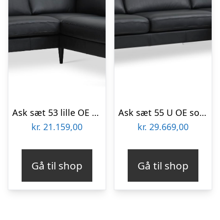
Ask sæt 53 lille OE sofa, m. højre chaiselong – sort semianilin læder og sort træ
Ask sæt 55 U OE sofa, m. højre chaiselong – sort semianilin læder og børstet aluminium
kr.
21.159,00
kr.
29.669,00
Gå til shop
Gå til shop