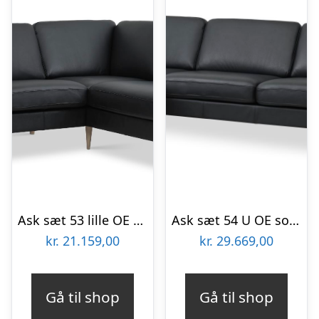
Ask sæt 53 lille OE sofa, m. højre chaiselong – sort semianilin læder og natur træ
Ask sæt 54 U OE sofa, m. venstre chaiselong – sort semianilin læder og sort træ
kr.
21.159,00
kr.
29.669,00
Gå til shop
Gå til shop