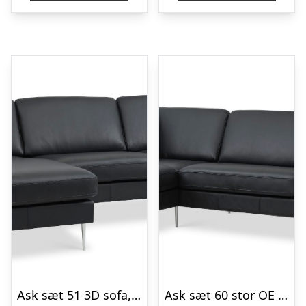
Ask sæt 51 3D sofa, m. chaiselong – sort semianilin læder og børstet aluminium
Ask sæt 60 stor OE sofa, m. venstre chaiselong – sort semianilin læder og børstet aluminium