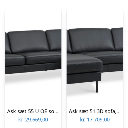
Ask sæt 55 U OE sofa, m. højre chaiselong – sort semianilin læder og sort metal
Ask sæt 51 3D sofa, m. chaiselong – sort semianilin læder og sort metal
kr.
29.669,00
kr.
17.709,00