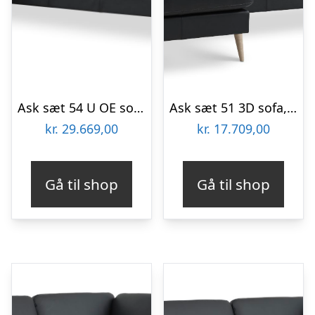
Ask sæt 54 U OE sofa, m. venstre chaiselong – sort semianilin læder og sort træ
Ask sæt 51 3D sofa, m. chaiselong – sort semianilin læder og natur træ.
kr.
29.669,00
kr.
17.709,00
Gå til shop
Gå til shop