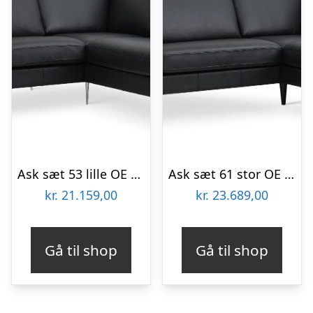
Ask sæt 53 lille OE sofa, m. højre chaiselong – sort semianilin læder og børstet aluminium
Ask sæt 61 stor OE sofa, m. højre chaiselong – sort semianilin læder og sort træ
kr.
21.159,00
kr.
23.689,00
Gå til shop
Gå til shop