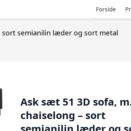
Forside
P
 sort semianilin læder og sort metal
Ask sæt 51 3D sofa, m
chaiselong – sort
semianilin læder og s