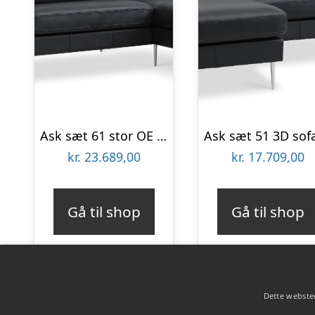
Ask sæt 61 stor OE sofa, m. højre chaiselong – sort semianilin læder og børstet aluminium
kr.
23.689,00
kr.
17.709,00
Gå til shop
Gå til shop
Dette websted