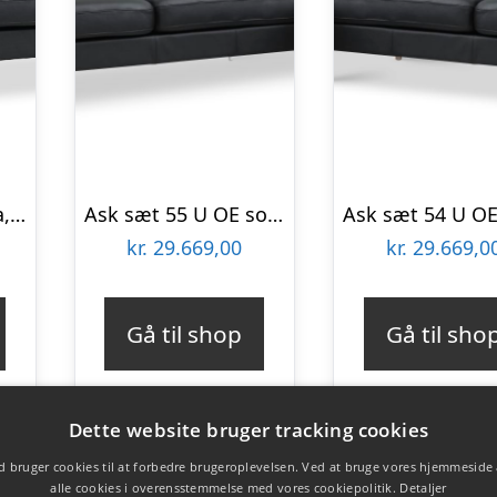
Ask sæt 51 3D sofa, m. chaiselong – sort semianilin læder og børstet aluminium
Ask sæt 55 U OE sofa, m. højre chaiselong – sort semianilin læder og børstet aluminium
kr.
29.669,00
kr.
29.669,0
Gå til shop
Gå til sho
Dette website bruger tracking cookies
 bruger cookies til at forbedre brugeroplevelsen. Ved at bruge vores hjemmeside
alle cookies i overensstemmelse med vores cookiepolitik.
Detaljer