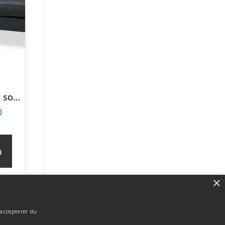
Ask sæt 54 U OE sofa, m. venstre chaiselong – sort semianilin læder og natur træ
0
p
×
 accepterer du